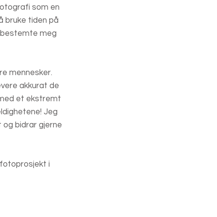
 fotografi som en
å bruke tiden på
jeg bestemte meg
dre mennesker.
evere akkurat de
g med et ekstremt
feldighetene! Jeg
t og bidrar gjerne
fotoprosjekt i