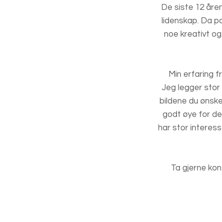
De siste 12 åren
lidenskap. Da pa
noe kreativt og
Min erfaring f
Jeg legger stor 
bildene du ønske
godt øye for det
har stor interess
Ta gjerne kon