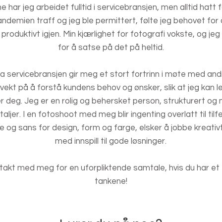
e har jeg arbeidet fulltid i servicebransjen, men alltid hatt
ndemien traff og jeg ble permittert, følte jeg behovet for 
 produktivt igjen. Min kjærlighet for fotografi vokste, og 
for å satse på det på heltid.
ra servicebransjen gir meg et stort fortrinn i møte med an
vekt på å forstå kundens behov og ønsker, slik at jeg kan l
r deg. Jeg er en rolig og behersket person, strukturert o
aljer. I en fotoshoot med meg blir ingenting overlatt til til
e og sans for design, form og farge, elsker å jobbe kreativ
med innspill til gode løsninger.
takt med meg for en uforpliktende samtale, hvis du har et 
tankene!